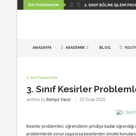
Son Dokümanlar
2. SINIF BÖLME İŞLEMI PRO
ANASAYFA
AKADEMIK
BLOG
YOUT
3. Sınıf Matematik
3. Sınıf Kesirler Probleml
written by
Behiye Varol
25 Ocak 2025
Kesirler problemleri, öğrencilerin şimdiye kadar öğrendiği d
problemlerde sorun yaşıyorsa kesirlerden önceki konuların p