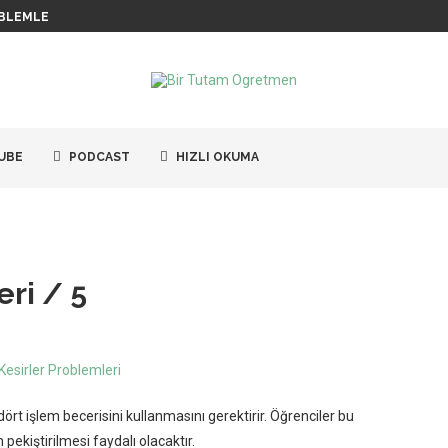
BLEMLERI / 6
UBE
PODCAST
HIZLI OKUMA
eri / 5
ört işlem becerisini kullanmasını gerektirir. Öğrenciler bu
ekiştirilmesi faydalı olacaktır.