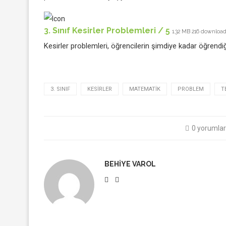
3. Sınıf Kesirler Problemleri / 5
1.32 MB
216 download
Kesirler problemleri, öğrencilerin şimdiye kadar öğrendiğ
3. SINIF
KESIRLER
MATEMATIK
PROBLEM
T
0 yorumlar
BEHIYE VAROL