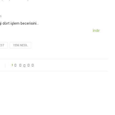
s
i dört işlem becerisini…
İndir
EST
YENI NESIL
1