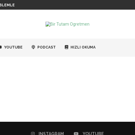
BLEMLERI / 5
YOUTUBE
PODCAST
HIZLI OKUMA
Oku ve Öğren
Blog Yazıları
INSTAGRAM
YOUTUBE