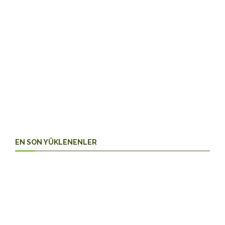
4. Sınıf
Fen Bilimleri
EN SON YÜKLENENLER