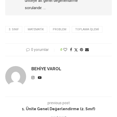
üniteye ait genel değerlendirme
sorularıdır. …
3. SINIF
MATEMATIK
PROBLEM
TOPLAMA İŞLEMI
0 yorumlar
0
BEHIYE VAROL
previous post
1. Ünite Genel Değerlendirme (2. Sınıf)