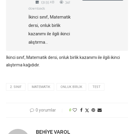
131.55 KB
342
downloads
İkinci sınıf, Matematik
dersi, onluk birlik
kazanımı ile ilgili ikinci
alıştırma…
İkinci sınıf, Matematik dersi, onluk birlik kazanımı ile ilgili ikinci
alıştırma kağıdıdır.
2. SINIF
MATEMATIK
ONLUK BIRLIK
TEST
0 yorumlar
0
BEHIYE VAROL