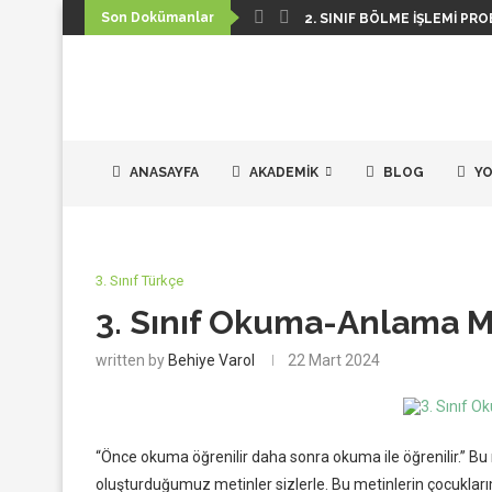
Son Dokümanlar
2. SINIF BÖLME İŞLEMI PRO
ANASAYFA
AKADEMIK
BLOG
YO
3. Sınıf Türkçe
3. Sınıf Okuma-Anlama M
written by
Behiye Varol
22 Mart 2024
“Önce okuma öğrenilir daha sonra okuma ile öğrenilir.” 
oluşturduğumuz metinler sizlerle. Bu metinlerin çocukla