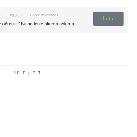
69.51 KB
4600 downloads
İndir
 öğrenilir.” Bu nedenle okuma anlama…
0