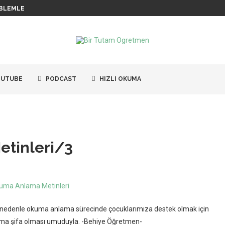
BLEMLERI / 6
UTUBE
PODCAST
HIZLI OKUMA
etinleri/3
Bu nedenle okuma anlama sürecinde çocuklarımıza destek olmak için
rıma şifa olması umuduyla. -Behiye Öğretmen-