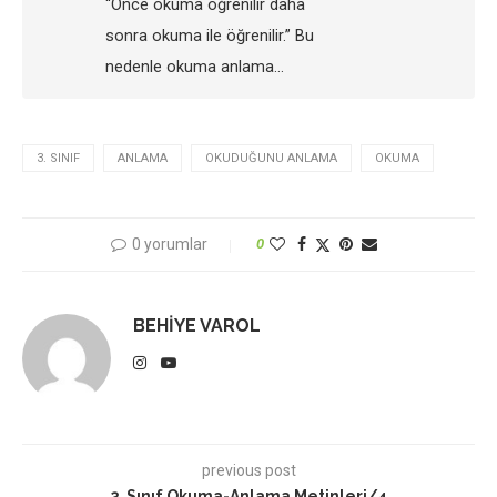
“Önce okuma öğrenilir daha
sonra okuma ile öğrenilir.” Bu
nedenle okuma anlama…
3. SINIF
ANLAMA
OKUDUĞUNU ANLAMA
OKUMA
0 yorumlar
0
BEHIYE VAROL
previous post
3. Sınıf Okuma-Anlama Metinleri/4