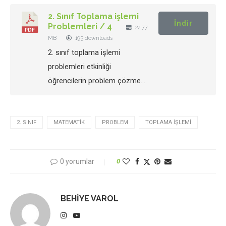
2. Sınıf Toplama işlemi
İndir
Problemleri / 4
24.77
MB
195 downloads
2. sınıf toplama işlemi
problemleri etkinliği
öğrencilerin problem çözme…
2. SINIF
MATEMATIK
PROBLEM
TOPLAMA İŞLEMI
0 yorumlar
0
BEHIYE VAROL