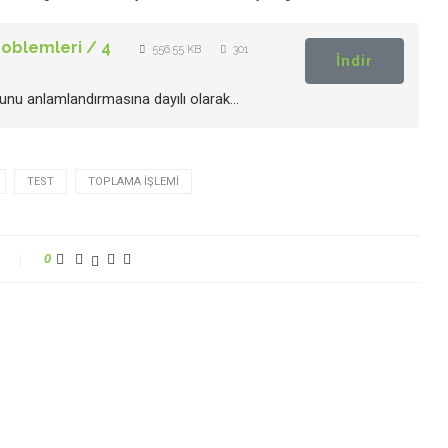
roblemleri / 4
556.55 KB
301
İndir
nu anlamlandırmasına dayılı olarak…
TEST
TOPLAMA İŞLEMI
0