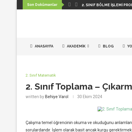
Son Dokümanlar
2. SINIF BÖLME İŞLEMI PRO
ANASAYFA
AKADEMIK
BLOG
YO
2. Sınıf Matematik
2. Sınıf Toplama – Çıkar
written by
Behiye Varol
30 Ekim 2024
Çalışma temel öğrencinin okuma ve okuduğunu anlamlandır
sorulardandır. İşlem olarak basit ancak kurgu gerektirmekt