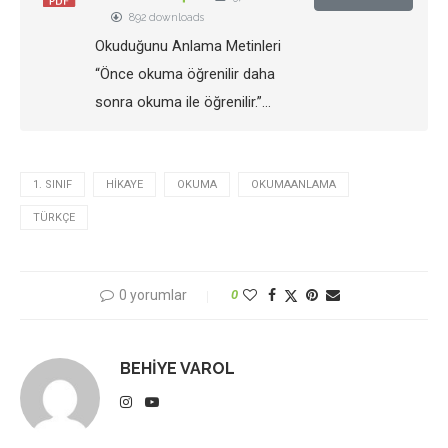
892 downloads
Okuduğunu Anlama Metinleri
“Önce okuma öğrenilir daha
sonra okuma ile öğrenilir.”…
1. SINIF
HIKAYE
OKUMA
OKUMAANLAMA
TÜRKÇE
0 yorumlar
0
BEHIYE VAROL