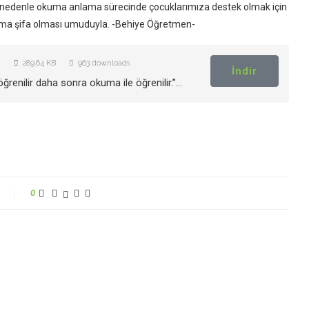
Bu nedenle okuma anlama sürecinde çocuklarımıza destek olmak için
rıma şifa olması umuduyla. -Behiye Öğretmen-
289.64 KB
963 downloads
İndir
enilir daha sonra okuma ile öğrenilir.”…
0