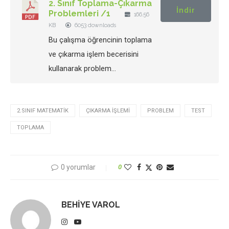
2. Sınıf Toplama-Çıkarma
İndir
Problemleri /1
166.56
KB
6053 downloads
Bu çalışma öğrencinin toplama
ve çıkarma işlem becerisini
kullanarak problem…
2.SINIF MATEMATIK
ÇIKARMA IŞLEMI
PROBLEM
TEST
TOPLAMA
0 yorumlar
0
BEHIYE VAROL