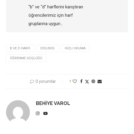
“b” ve “d” harflerini karıştıran
öğrencilerimiz için harf
gruplarına uygun…
B VE D HARFI
DISLEKSI
HIZLI OKUMA
ÖĞRENME GÜÇLÜĞÜ
0 yorumlar
1
BEHIYE VAROL