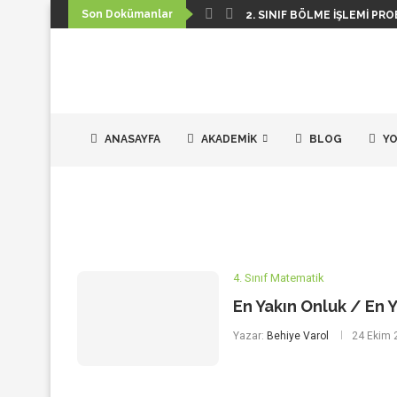
Son Dokümanlar
2. SINIF BÖLME İŞLEMI PRO
ANASAYFA
AKADEMIK
BLOG
YO
4. Sınıf Matematik
En Yakın Onluk / En Ya
Yazar:
Behiye Varol
24 Ekim 